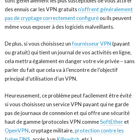
sont généralement les plus susceptibles de vous attirer
des ennuis car les VPN gratuits
n’offrent généralement
pas de cryptage correctement configuré
ou ils peuvent
même vous exposer à des logiciels malveillants.
De plus, si vous choisissez un
fournisseur VPN
(payant
ou gratuit) qui tient un journal de vos activités en ligne,
cela mettra également en danger votre vie privée – sans
parler du fait que cela va à l’encontre de l’objectif
principal d’utilisation d’un VPN.
Heureusement, ce problème peut facilement être évité
si vous choisissez un service VPN payant qui ne garde
pas de journaux de connexion et qui offre une sécurité
haut de gamme (protocoles VPN comme
SoftEther
et
OpenVPN
, cryptage militaire,
protection contre les
fuites DNS
, accès à un
Killswitch
, etc.).