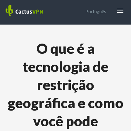
Togg
Português
navig
O que é a
tecnologia de
restrição
geográfica e como
você pode