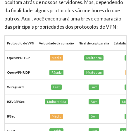
ocultam atrás de nossos servidores. Mas, dependendo
da finalidade, alguns protocolos são melhores do que
outros. Aqui, você encontrará uma breve comparação
das principais propriedades dos protocolos de VPN:
Protocolo de VPN
Velocidade da conexão
Nível de criptografia
Estabilida
OpenVPN TCP
Média
Muito bom
Es
OpenVPN UDP
Rápida
Muito bom
M
Wireguard
Fast
Bom
Es
IKEv2/IPSec
Muito rápida
Bom
Muito
IPSec
Média
Bom
Es
SSTP
Rápida
Bom
Muito