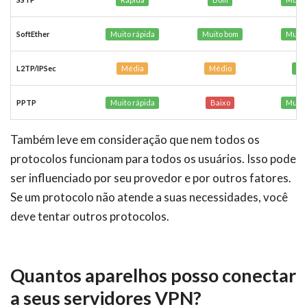
SoftEther
Muito rápida
Muito bom
Muito
L2TP/IPSec
Média
Médio
Es
PPTP
Muito rápida
Baixo
Muito
Também leve em consideração que nem todos os
protocolos funcionam para todos os usuários. Isso pode
ser influenciado por seu provedor e por outros fatores.
Se um protocolo não atende a suas necessidades, você
deve tentar outros protocolos.
Quantos aparelhos posso conectar
a seus servidores VPN?