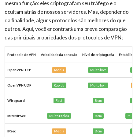
mesma função: eles criptografam seu tráfego e o
ocultam atrás de nossos servidores. Mas, dependendo
da finalidade, alguns protocolos são melhores do que
outros. Aqui, você encontrará uma breve comparação
das principais propriedades dos protocolos de VPN:
Protocolo de VPN
Velocidade da conexão
Nível de criptografia
Estabilida
OpenVPN TCP
Média
Muito bom
Es
OpenVPN UDP
Rápida
Muito bom
M
Wireguard
Fast
Bom
Es
IKEv2/IPSec
Muito rápida
Bom
Muito
IPSec
Média
Bom
Es