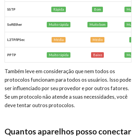
SSTP
Rápida
Bom
Muito
SoftEther
Muito rápida
Muito bom
Muito
L2TP/IPSec
Média
Médio
Es
PPTP
Muito rápida
Baixo
Muito
Também leve em consideração que nem todos os
protocolos funcionam para todos os usuários. Isso pode
ser influenciado por seu provedor e por outros fatores.
Se um protocolo não atende a suas necessidades, você
deve tentar outros protocolos.
Quantos aparelhos posso conectar