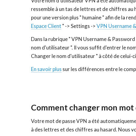
Votre nom d'utilisateur VPN a été automatique
ressemble à un tas de lettres et de chiffres au
pour une version plus " humaine " afin de la rend
Espace Client
" -> Settings ->
VPN Username &
Dans la rubrique " VPN Username & Password ",
nom d'utilisateur ". Il vous suffit d'entrer le no
Changer le nom d'utilisateur " à côté de celui-ci
En savoir plus
sur les différences entre le com
Comment changer mon mot d
Votre mot de passe VPN a été automatiquement
à des lettres et des chiffres au hasard. Nous v