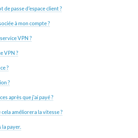
t de passe d’espace client ?
ssociée à mon compte ?
 service VPN ?
ce VPN ?
ce ?
ion ?
es après que j'ai payé ?
cela améliorera la vitesse ?
 la payer.