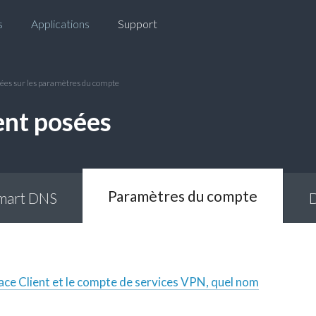
s
Applications
Support
es sur les paramètres du compte
nt posées
Paramètres du compte
mart DNS
ace Client et le compte de services VPN, quel nom