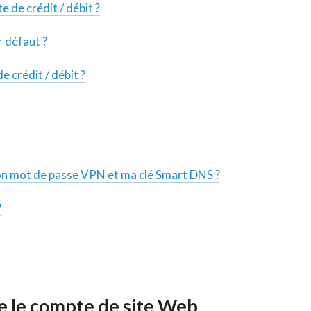
 de crédit / débit ?
r défaut ?
crédit / débit ?
mon mot de passe VPN et ma clé Smart DNS ?
?
re le compte de site Web