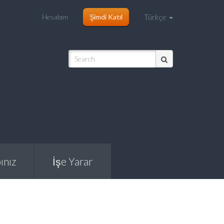
Hesabım
Şimdi Katıl
Türkçe
ınız
İşe Yarar