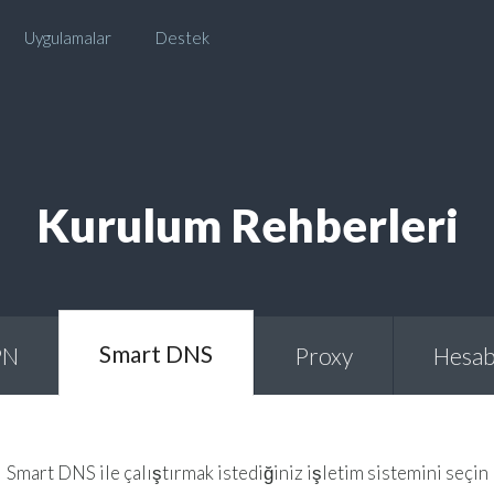
Uygulamalar
Destek
Kurulum Rehberleri
Smart DNS
PN
Proxy
Hesab
Smart DNS ile çalıştırmak istediğiniz işletim sistemini seçin