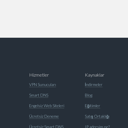
Hizmetler
Kaynaklar
VPN Sunucuları
İndirmeler
Smart DNS
Blog
Engelsiz Web Siteleri
Eğitimler
Ücretsiz Deneme
Satış Ortaklığı
Ücretsiz Smart DNS
IP adresim ne?