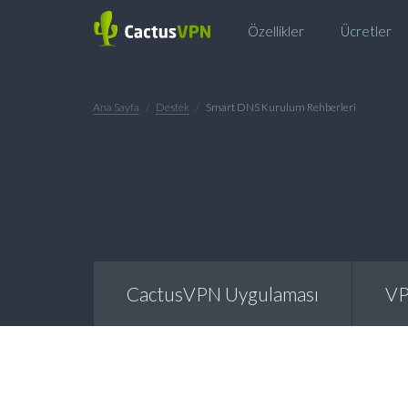
Özellikler
Ücretler
Ana Sayfa
Destek
Smart DNS Kurulum Rehberleri
CactusVPN Uygulaması
V